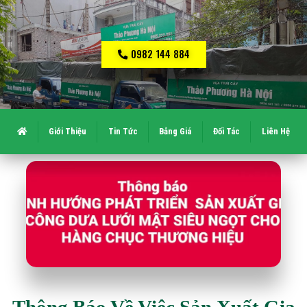
0982 144 884
Giới Thiệu
Tin Tức
Bảng Giá
Đối Tác
Liên Hệ