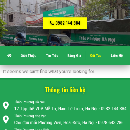
0982 144 884
Giới Thiệu
Tin Tức
Bảng Giá
Đối Tác
Liên Hệ
It seems we can't find what you're looking for.
Thông tin liên hệ
Thảo Phương Hà Nội
12 Tập thể VOV Mễ Trì, Nam Từ Liêm, Hà Nội - 0982 144 884
Thảo Phương chợ Vạn
Chợ đầu mối Phương Viên, Hoài Đức, Hà Nội - 0978 643 286
Thảo Phương Long Biên