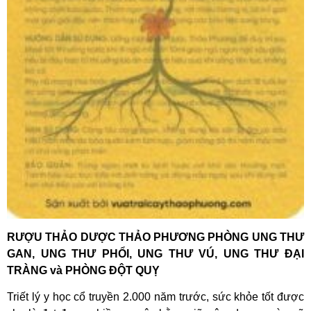
RƯỢU THẢO DƯỢC THẢO PHƯƠNG
PHÒNG UNG THƯ
GAN, UNG THƯ PHỔI, UNG THƯ VÚ, UNG THƯ ĐẠI
TRÀNG
và PHÒNG ĐỘT QUỴ
Triết lý y học cổ truyền 2.000 năm trước, sức khỏe tốt được