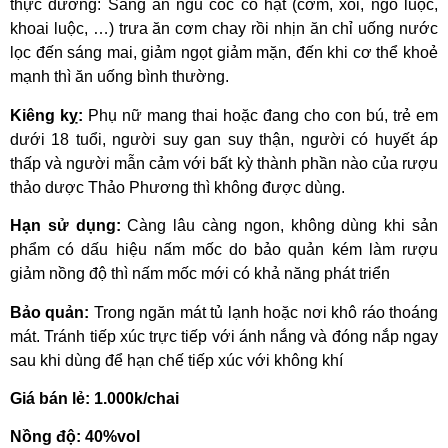
thực dưỡng: Sáng ăn ngũ cốc có hạt (cơm, xôi, ngô luộc,
khoai luộc, …) trưa ăn cơm chay rồi nhịn ăn chỉ uống nước
lọc đến sáng mai, giảm ngọt giảm mặn, đến khi cơ thể khoẻ
mạnh thì ăn uống bình thường.
Kiêng kỵ:
Phụ nữ mang thai hoặc đang cho con bú, trẻ em
dưới 18 tuổi, người suy gan suy thận, người có huyết áp
thấp và người mẫn cảm với bất kỳ thành phần nào của rượu
thảo dược Thảo Phương thì không được dùng.
Hạn sử dụng:
Càng lâu càng ngon, không dùng khi sản
phẩm có dấu hiệu nấm mốc do bảo quản kém làm rượu
giảm nồng độ thì nấm mốc mới có khả năng phát triển
Bảo quản:
Trong ngăn mát tủ lạnh hoặc nơi khô ráo thoáng
mát. Tránh tiếp xúc trực tiếp với ánh nắng và đóng nắp ngay
sau khi dùng để hạn chế tiếp xúc với không khí
Giá bán lẻ: 1.000k/chai
Nồng độ: 40%vol