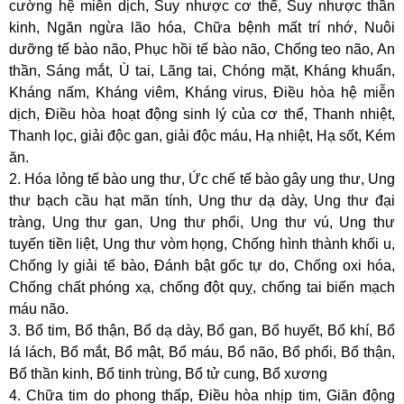
cường hệ miễn dịch, Suy nhược cơ thể, Suy nhược thần
kinh, Ngăn ngừa lão hóa, Chữa bệnh mất trí nhớ, Nuôi
dưỡng tế bào não, Phục hồi tế bào não, Chống teo não, An
thần, Sáng mắt, Ù tai, Lãng tai, Chóng mặt, Kháng khuẩn,
Kháng nấm, Kháng viêm, Kháng virus, Điều hòa hệ miễn
dịch, Điều hòa hoạt động sinh lý của cơ thể, Thanh nhiệt,
Thanh lọc, giải độc gan, giải độc máu, Hạ nhiệt, Hạ sốt, Kém
ăn.
2. Hóa lỏng tế bào ung thư, Ức chế tế bào gây ung thư, Ung
thư bạch cầu hạt mãn tính, Ung thư dạ dày, Ung thư đại
tràng, Ung thư gan, Ung thư phổi, Ung thư vú, Ung thư
tuyến tiền liệt, Ung thư vòm họng, Chống hình thành khối u,
Chống ly giải tế bào, Đánh bật gốc tự do, Chống oxi hóa,
Chống chất phóng xạ, chống đột quỵ, chống tai biến mạch
máu não.
3. Bổ tim, Bổ thận, Bổ dạ dày, Bổ gan, Bổ huyết, Bổ khí, Bổ
lá lách, Bổ mắt, Bổ mật, Bổ máu, Bổ não, Bổ phổi, Bổ thận,
Bổ thần kinh, Bổ tinh trùng, Bổ tử cung, Bổ xương
4. Chữa tim do phong thấp, Điều hòa nhịp tim, Giãn động