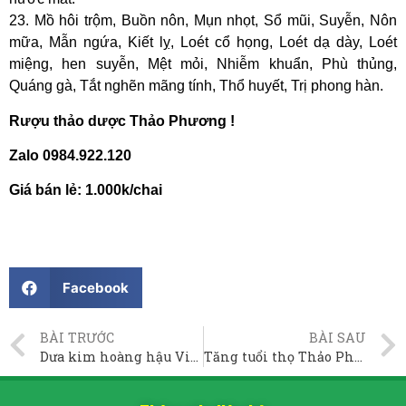
23. Mồ hôi trộm, Buồn nôn, Mụn nhọt, Sổ mũi, Suyễn, Nôn
mữa, Mẫn ngứa, Kiết lỵ, Loét cổ họng, Loét dạ dày, Loét
miệng, hen suyễn, Mệt mỏi, Nhiễm khuẩn, Phù thủng,
Quáng gà, Tắt nghẽn mãng tính, Thổ huyết, Trị phong hàn.
Rượu thảo dược Thảo Phương !
Zalo 0984.922.120
Giá bán lẻ: 1.000k/chai
Facebook
BÀI TRƯỚC
BÀI SAU
Dưa kim hoàng hậu VietGap Thảo Phương
Tăng tuổi thọ Thảo Phương