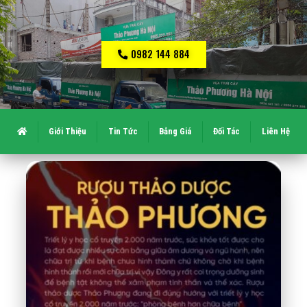
0982 144 884
Giới Thiệu
Tin Tức
Bảng Giá
Đối Tác
Liên Hệ