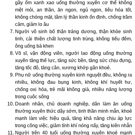
gầy ốm xanh xao uống thường xuyên cơ thể không
mệt mỏi, an thần, ăn ngon, ngủ ngon, tiêu hóa tốt,
không chóng mặt, tâm lý thần kinh ổn định, chống trầm
cảm, giảm lo âu
Người vô sinh bổ thận tráng dương, thận khỏe sinh
tinh, cải thiện chất lượng tinh trùng, không tiểu đêm,
ông uống bà khen
Võ sĩ, vận động viên, người lao động uống thường
xuyên tăng thể lực, tăng sức bền, tăng sức chịu đựng,
tăng tốc độ, tăng cân, xương khớp gân khoẻ.
Phụ nữ uống thường xuyên kinh nguyệt đều, không ra
nhiều, không đau bụng kinh, không khí huyết hư,
chống oxi hóa, trẻ mãi không già, nhiều năng lượng
trong cuộc sống
Doanh nhân, chủ doanh nghiệp, dân làm ăn uống
thường xuyên thức dậy sớm, tinh thần minh mẫn, khoẻ
mạnh làm việc hiệu quả, tăng khả năng chịu áp lực
trong công việc, giảm tính khí nóng nẩy, tăng kiên nhẫn
Người trên 40 tuổi uống thường xuyên khoẻ mạnh