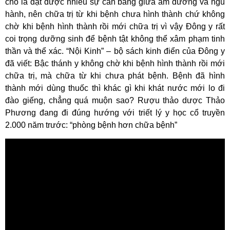
cho là đạt được nhiều sự cân bằng giữa âm dương và ngũ
hành, nên chữa trị từ khi bệnh chưa hình thành chứ không
chờ khi bệnh hình thành rồi mới chữa trị vì vậy Đông y rất
coi trọng dưỡng sinh để bệnh tật không thể xâm phạm tinh
thần và thể xác. “Nội Kinh” – bộ sách kinh điển của Đông y
đã viết: Bậc thánh y không chờ khi bệnh hình thành rồi mới
chữa trị, mà chữa từ khi chưa phát bệnh. Bệnh đã hình
thành mới dùng thuốc thì khác gì khi khát nước mới lo đi
đào giếng, chẳng quá muộn sao? Rượu thảo dược Thảo
Phương đang đi đúng hướng với triết lý y học cổ truyền
2.000 năm trước: “phòng bệnh hơn chữa bệnh”