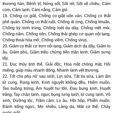
thương hàn, Bệnh trĩ, Nóng sốt, Sốt rét, Sốt về chiều, Cảm
cúm, Cảm lạnh, Cảm nắng, Cảm gió.
19. Chống co giật, Chống co giật uốn ván, Chống co thắt
phế quản, Chống co thắt ruột, Chống dị ứng, Chống khuẩn,
Chống ký sinh trùng, Chống loét dạ dày, Chống mệt mỏi,
Chống nấm, Chống nôn, Chống thải ghép cơ quan nội tạng,
Chống thoái hóa mỡ, Chống viêm, Chống virus.
20. Giảm co thắt cơ trơn nội tạng, Giảm dịch dạ dầy, Giảm lo
âu, Giảm phù, Giảm triệu chứng tiền mãn kinh, Giảm sưng
tấy.
21. Đục thủy tinh thể, Giải độc, Hoa mắt chóng mặt, Hôi
miệng, giúp máu nhanh đông, Nhanh lành vết thương.
22. Tốt cho phụ nữ sau sinh, Lợi sữa, Tắt tia sữa, Làm ấm
tử cung, Rong kinh, Kinh nguyệt không đều, Hiếm muộn,
Teo buồng trứng, Âm huyết hư tổn, Đau bụng kinh, Huyết
trắng, Tay chân lạnh, ngực bụng lưng lạnh, tử cung lạnh, Vô
sinh, Dưỡng tóc, Trầm cảm, Lo âu, Hồi hộp, Phiền muộn,
Đánh trống ngực, Mơ nhiều, Láng da, Mát cơ thể, Chảy
nước mắt.