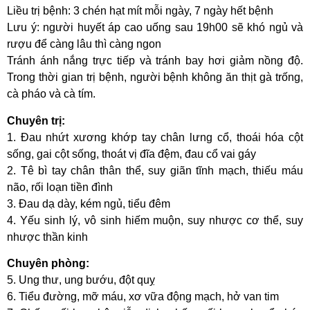
Liều trị bệnh: 3 chén hạt mít mỗi ngày, 7 ngày hết bệnh
Lưu ý: người huyết áp cao uống sau 19h00 sẽ khó ngủ và
rượu để càng lâu thì càng ngon
Tránh ánh nắng trực tiếp và tránh bay hơi giảm nồng độ.
Trong thời gian trị bệnh, người bệnh không ăn thịt gà trống,
cà pháo và cà tím.
Chuyên trị:
1. Đau nhứt xương khớp tay chân lưng cổ, thoái hóa cột
sống, gai cột sống, thoát vị đĩa đệm, đau cổ vai gáy
2. Tê bì tay chân thân thể, suy giãn tĩnh mạch, thiếu máu
não, rối loạn tiền đình
3. Đau dạ dày, kém ngủ, tiểu đêm
4. Yếu sinh lý, vô sinh hiếm muộn, suy nhược cơ thể, suy
nhược thần kinh
Chuyên phòng:
5. Ung thư, ung bướu, đột quỵ
6. Tiểu đường, mỡ máu, xơ vữa động mạch, hở van tim