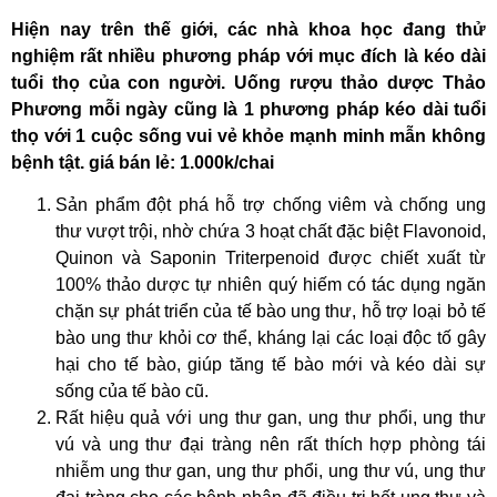
Hiện nay trên thế giới, các nhà khoa học đang thử
nghiệm rất nhiều phương pháp với mục đích là kéo dài
tuổi thọ của con người. Uống rượu thảo dược Thảo
Phương mỗi ngày cũng là 1 phương pháp kéo dài tuổi
thọ với 1 cuộc sống vui vẻ khỏe mạnh minh mẫn không
bệnh tật. giá bán lẻ: 1.000k/chai
Sản phẩm đột phá hỗ trợ chống viêm và chống ung
thư vượt trội, nhờ chứa 3 hoạt chất đặc biệt Flavonoid,
Quinon và Saponin Triterpenoid được chiết xuất từ
100% thảo dược tự nhiên quý hiếm có tác dụng ngăn
chặn sự phát triển của tế bào ung thư, hỗ trợ loại bỏ tế
bào ung thư khỏi cơ thể, kháng lại các loại độc tố gây
hại cho tế bào, giúp tăng tế bào mới và kéo dài sự
sống của tế bào cũ.
Rất hiệu quả với ung thư gan, ung thư phổi, ung thư
vú và ung thư đại tràng nên rất thích hợp phòng tái
nhiễm ung thư gan, ung thư phổi, ung thư vú, ung thư