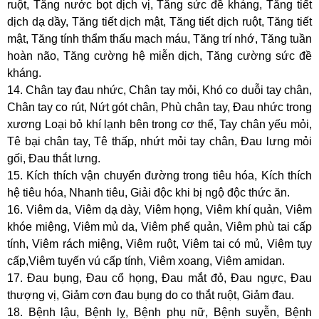
ruột, Tăng nước bọt dịch vị, Tăng sức đề kháng, Tăng tiết
dịch dạ dầy, Tăng tiết dịch mật, Tăng tiết dịch ruột, Tăng tiết
mật, Tăng tính thẩm thấu mạch máu, Tăng trí nhớ, Tăng tuần
hoàn não, Tăng cường hệ miễn dịch, Tăng cường sức đề
kháng.
14. Chân tay đau nhức, Chân tay mỏi, Khó co duỗi tay chân,
Chân tay co rút, Nứt gót chân, Phù chân tay, Đau nhức trong
xương Loại bỏ khí lạnh bên trong cơ thể, Tay chân yếu mỏi,
Tê bại chân tay, Tê thấp, nhứt mỏi tay chân, Đau lưng mỏi
gối, Đau thắt lưng.
15. Kích thích vận chuyển đường trong tiêu hóa, Kích thích
hệ tiêu hóa, Nhanh tiêu, Giải độc khi bị ngộ độc thức ăn.
16. Viêm da, Viêm dạ dày, Viêm họng, Viêm khí quản, Viêm
khóe miệng, Viêm mủ da, Viêm phế quản, Viêm phù tai cấp
tính, Viêm rách miệng, Viêm ruột, Viêm tai có mủ, Viêm tụy
cấp,Viêm tuyến vú cấp tính, Viêm xoang, Viêm amidan.
17. Đau bụng, Đau cổ họng, Đau mắt đỏ, Đau ngực, Đau
thượng vị, Giảm cơn đau bụng do co thắt ruột, Giảm đau.
18. Bệnh lậu, Bệnh lỵ, Bệnh phụ nữ, Bệnh suyễn, Bệnh