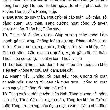
nóng lâu ngày, Ho lao, Ho lâu ngày, Ho nhiều phát sốt, Ho
xuyễn, Hen suyễn, Phong thấp,
9. Đau lưng do suy thận, Phục hồi tế bào thận, Sỏi thận, sỏi
bàng quan, Suy thận, Tăng cường hoạt động vỏ tuyến
thượng thận, Thận hư, Thận suy.
10. Phục hồi tế bào xương, Giúp xương chắc khỏe, Làm
mạnh gân xương, Chống loãng xương, Phong thấp xưng
khớp, Đau nhứt xương khớp , Thấp khớp, Viêm khớp, Gút,
Gai cột sống, Gân mạch co quắp, Mạnh gân cốt, Tê thấp,
Thoái hóa cột sống, Thoát vị bẹn, Thoát vị bìu.
11. Lợi tiểu, Bí tiểu, Tiểu đêm, Tiểu nhiều lần, Tiểu tiện khó,
Tiểu tiện không tự chủ, Đái dầm, Đái dắt.
12. Nhanh tiêu, Chống rối loạn tiêu hóa, Chống rối loạn
chuyển hóa, Chống rối loạn hệ miễn dịch, Chống rối loạn
kinh nguyệt, Chống rối loạn mỡ máu.
13. Tăng cường dẫn truyền thần kinh, Tăng cường hệ thống
tiêu hóa, Tăng đàn hồi mạch máu, Tăng lợi khuẩn đường
ruột, Tăng lưu lượng máu động mạch vành, Tăng nhu động