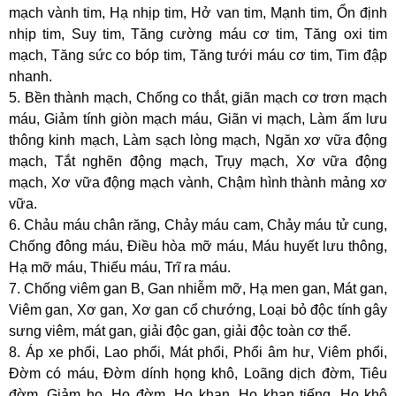
mạch vành tim, Hạ nhịp tim, Hở van tim, Mạnh tim, Ổn định
nhịp tim, Suy tim, Tăng cường máu cơ tim, Tăng oxi tim
mạch, Tăng sức co bóp tim, Tăng tưới máu cơ tim, Tim đập
nhanh.
5. Bền thành mạch, Chống co thắt, giãn mạch cơ trơn mạch
máu, Giảm tính giòn mạch máu, Giãn vi mạch, Làm ấm lưu
thông kinh mạch, Làm sạch lòng mạch, Ngăn xơ vữa động
mạch, Tắt nghẽn động mạch, Trụy mạch, Xơ vữa động
mạch, Xơ vữa động mạch vành, Chậm hình thành mảng xơ
vữa.
6. Chảu máu chân răng, Chảy máu cam, Chảy máu tử cung,
Chống đông máu, Điều hòa mỡ máu, Máu huyết lưu thông,
Hạ mỡ máu, Thiếu máu, Trĩ ra máu.
7. Chống viêm gan B, Gan nhiễm mỡ, Hạ men gan, Mát gan,
Viêm gan, Xơ gan, Xơ gan cổ chướng, Loại bỏ độc tính gây
sưng viêm, mát gan, giải độc gan, giải độc toàn cơ thể.
8. Áp xe phổi, Lao phổi, Mát phổi, Phổi âm hư, Viêm phổi,
Đờm có máu, Đờm dính họng khô, Loãng dịch đờm, Tiêu
đờm, Giảm ho, Ho đờm, Ho khan, Ho khan tiếng, Ho khô