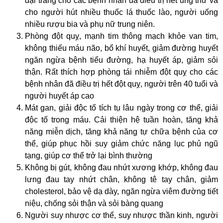
đại tràng cho các bệnh nhân đã điều trị hết ung thư và
cho người hút nhiều thuốc lá thuốc lào, người uống
nhiều rượu bia và phụ nữ trung niên.
Phòng đột quỵ, mạnh tim thông mạch khỏe van tim,
không thiếu máu não, bổ khí huyết, giảm đường huyết
ngăn ngừa bệnh tiểu đường, hạ huyết áp, giảm sỏi
thận. Rất thích hợp phòng tái nhiễm đột quỵ cho các
bệnh nhân đã điều trị hết đột quỵ, người trên 40 tuổi và
người huyết áp cao
Mát gan, giải độc tố tích tụ lâu ngày trong cơ thể, giải
độc tố trong máu. Cải thiện hệ tuần hoàn, tăng khả
năng miễn dịch, tăng khả năng tự chữa bệnh của cơ
thể, giúp phục hồi suy giảm chức năng lục phủ ngũ
tạng, giúp cơ thể trở lại bình thường
Không bị gút, không đau nhứt xương khớp, không đau
lưng đau tay nhứt chân, không tê tay chân, giảm
cholesterol, bảo vệ dạ dày, ngăn ngừa viêm đường tiết
niệu, chống sỏi thận và sỏi bàng quang
Người suy nhược cơ thể, suy nhược thần kinh, người